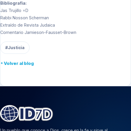
Bibliografía:
Jas Trujillo =D
Rabbi Nosson Scherman
Extraído de Revista Judaica
Comentario Jamieson-Fausset-Brown
#Justicia
Volver al blog
Un pueblo que conoce a Dios, crece en la fe y sirve al