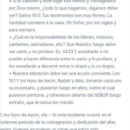
• Si el Sabbath y este lugar son santos y consagrados
por Dios mismo, ¿todo lo que hagamos, digamos debe
ser? Salmo 93:5 Tus testimonios son muy firmes; La
santidad conviene a tu casa, Oh Señor, por los siglos y
para siempre.
• ¿Cuál es la responsabilidad de los líderes, músicos,
cantantes, adoradores, etc.? Que Nuestro fuego debe
ser santo y no profano. Ez. 44:23 Y enseñarán a mi
pueblo a hacer diferencia entre lo santo y lo profano, y
les enseñarán a discernir entre lo limpio y lo no limpio.
• Nuestra adoración debe ser una acción conciente. Lev
10:1 Y los hijos de Aarón, Nadab y Abiú, tomaron cada uno
su incensario, y pusieron fuego en ellos, sobre el cual
pusieron perfume, y ofrecieron delante del SEÑOR fuego
extraño, que él nunca les mandó.
1. los hijos de Aarón, etc.—Si este incidente ocurrió en el
solemne período de la consagración y dedicación del altar,
estos jóvenes asumieron un papel que había sido