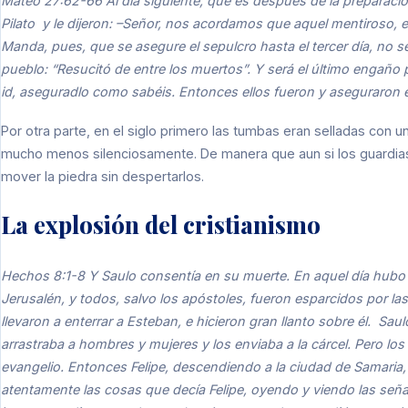
Mateo 27:62-66 Al día siguiente, que es después de la preparación
Pilato y le dijeron: –Señor, nos acordamos que aquel mentiroso, es
Manda, pues, que se asegure el sepulcro hasta el tercer día, no s
pueblo: “Resucitó de entre los muertos”. Y será el último engaño pe
id, aseguradlo como sabéis. Entonces ellos fueron y aseguraron el
Por otra parte, en el siglo primero las tumbas eran selladas co
mucho menos silenciosamente. De manera que aun si los guardias
mover la piedra sin despertarlos.
La explosión del cristianismo
Hechos 8:1-8 Y Saulo consentía en su muerte. En aquel día hubo 
Jerusalén, y todos, salvo los apóstoles, fueron esparcidos por l
llevaron a enterrar a Esteban, e hicieron gran llanto sobre él. Saul
arrastraba a hombres y mujeres y los enviaba a la cárcel. Pero lo
evangelio. Entonces Felipe, descendiendo a la ciudad de Samaria,
atentamente las cosas que decía Felipe, oyendo y viendo las señ