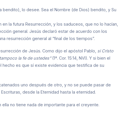
a bendito), lo desee. Sea el Nombre (de Dios) bendito, y Su
 en la futura Resurrección, y los saduceos, que no lo hacían,
rrección general. Jesús declaró estar de acuerdo con los
na resurrección general al “final de los tiempos”.
resurrección de Jesús. Como dijo el apóstol Pablo,
si Cristo
 tampoco la fe de ustedes”
(1ª. Cor. 15:14, NVI). Y si bien el
el hecho es que sí existe evidencia que testifica de su
ncatenados uno después de otro, y no se puede pasar de
 Escrituras, desde la Eternidad hasta la eternidad.
n ella no tiene nada de importante para el creyente.