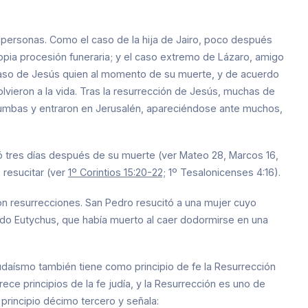
personas. Como el caso de la hija de Jairo, poco después
propia procesión funeraria; y el caso extremo de Lázaro, amigo
 caso de Jesús quien al momento de su muerte, y de acuerdo
lvieron a la vida. Tras la resurrección de Jesús, muchas de
tumbas y entraron en Jerusalén, apareciéndose ante muchos,
ó tres días después de su muerte (ver Mateo 28, Marcos 16,
resucitar (ver
1º
Corintios 15:20-22;
1º Tesalonicenses 4:16).
on resurrecciones. San Pedro resucitó a una mujer cuyo
do Eutychus, que había muerto al caer dodormirse en una
udaísmo también tiene como principio de fe la Resurrección
ce principios de la fe judía, y la Resurrección es uno de
l principio décimo tercero y señala: