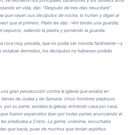
, se reunieron los principales sacerdotes y los fariseos ante
tando en vida, dijo: “Después de tres días resucitaré”.
ea que vayan sus discípulos de noche, lo hurten y digan al
or que el primero. Pilato les dijo: –Ahí tenéis una guardia;
 sepulcro, sellando la piedra y poniendo la guardia.
n una roca muy pesada, que no podía ser movida fácilmente—y
 estaban dormidos, los discípulos no hubiesen podido
una gran persecución contra la iglesia que estaba en
as tierras de Judea y de Samaria. Unos hombres piadosos
o, por su parte, asolaba la iglesia; entrando casa por casa,
s que fueron esparcidos iban por todas partes anunciando el
 les predicaba a Cristo. La gente, unánime, escuchaba
ales que hacía, pues de muchos que tenían espíritus