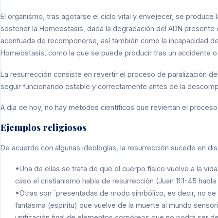
El organismo, tras agotarse el ciclo vital y envejecer, se produce
sostener la Homeostasis, dada la degradación del ADN presente en
acentuada de recomponerse, así también como la incapacidad de
Homeostasis, como la que se puede producir tras un accidente 
La resurrección consiste en revertir el proceso de paralización 
seguir funcionando estable y correctamente antes de la descomp
A día de hoy, no hay métodos científicos que reviertan el proces
Ejemplos religiosos
De acuerdo con algunas ideologías, la resurrección sucede en dist
•Una de ellas se trata de que el cuerpo físico vuelve a la vida
caso el cristianismo habla de resurrección (Juan 11:1-45 habla
•Otras son ´presentadas de modo simbólico, es decir, no se 
fantasma (espíritu) que vuelve de la muerte al mundo sensoria
unificación final de elementos corpóreos que no podrá ser d