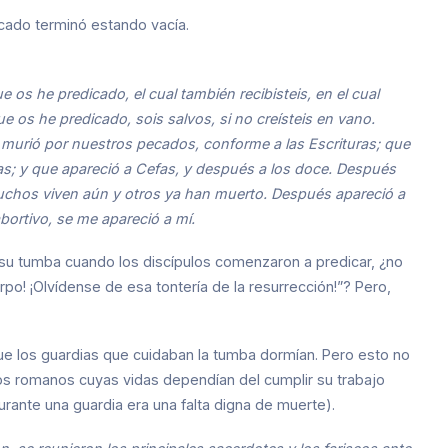
cado terminó estando vacía.
 os he predicado, el cual también recibisteis, en el cual
ue os he predicado, sois salvos, si no creísteis en vano.
murió por nuestros pecados, conforme a las Escrituras; que
uras; y que apareció a Cefas, y después a los doce. Después
muchos viven aún y otros ya han muerto. Después apareció a
ortivo, se me apareció a mí.
su tumba cuando los discípulos comenzaron a predicar, ¿no
po! ¡Olvídense de esa tontería de la resurrección!”? Pero,
ue los guardias que cuidaban la tumba dormían. Pero esto no
dos romanos cuyas vidas dependían del cumplir su trabajo
rante una guardia era una falta digna de muerte).