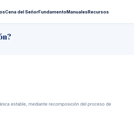
os
Cena del Señor
Fundamento
Manuales
Recursos
ión?
rgánica estable, mediante recomposición del proceso de