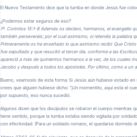
El Nuevo Testamento dice que la tumba en donde Jesús fue colo
¿Podemos estar seguros de eso?
1ª. Corintios 15:1-8 Además os declaro, hermanos, el evangelio que
también perseveráis; por el cual asimismo, si retenéis la palabra q
Primeramente os he enseñado lo que asimismo recibí: Que Cristo 
fue sepultado y que resucitó al tercer día, conforme a las Escrit
apareció a más de quinientos hermanos a la vez, de los cuales 
Jacobo y después a todos los apóstoles. Por último, como a un ab
Bueno, veamoslo de esta forma: Si Jesús aún hubiese estado en 
crees que alguien hubiese dicho: “¡Un momentito, aquí está el cuer
por supuesto, eso nunca sucedió.
Algunos dicen que los discípulos se robaron el cuerpo mientras q
tiene sentido, porque la tumba estaba siendo vigilada por solda
con efectividad. (Para un soldado romano, el quedarse dormido du