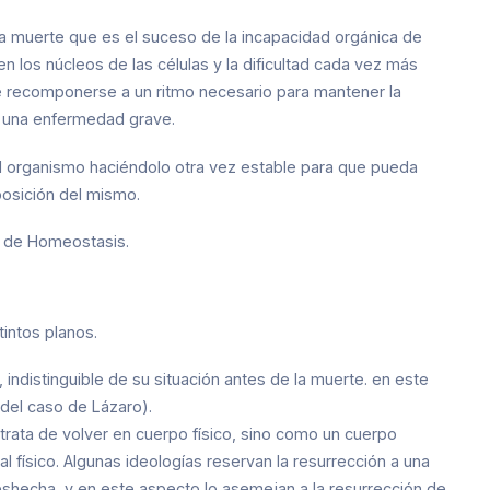
 la muerte que es el suceso de la incapacidad orgánica de
 los núcleos de las células y la dificultad cada vez más
 recomponerse a un ritmo necesario para mantener la
o una enfermedad grave.
del organismo haciéndolo otra vez estable para que pueda
osición del mismo.
o de Homeostasis.
intos planos.
, indistinguible de su situación antes de la muerte. en este
 del caso de Lázaro).
trata de volver en cuerpo físico, sino como un cuerpo
l físico. Algunas ideologías reservan la resurrección a una
eshecha, y en este aspecto lo asemejan a la resurrección de