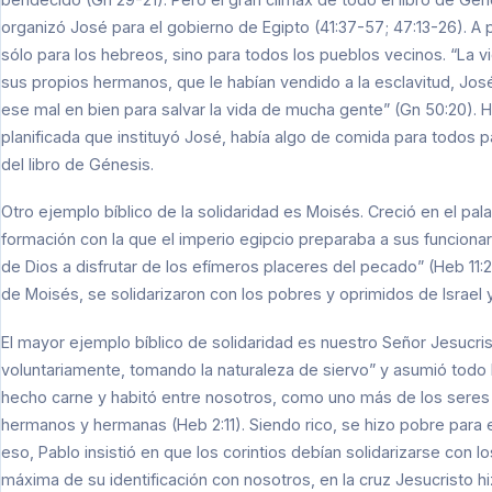
organizó José para el gobierno de Egipto (41:37-57; 47:13-26). A 
sólo para los hebreos, sino para todos los pueblos vecinos. “La v
sus propios hermanos, que le habían vendido a la esclavitud, Jo
ese mal en bien para salvar la vida de mucha gente” (Gn 50:20). 
planificada que instituyó José, había algo de comida para todos 
del libro de Génesis.
Otro ejemplo bíblico de la solidaridad es Moisés. Creció en el palac
formación con la que el imperio egipcio preparaba a sus funcionar
de Dios a disfrutar de los efímeros placeres del pecado” (Heb 11:
de Moisés, se solidarizaron con los pobres y oprimidos de Israel 
El mayor ejemplo bíblico de solidaridad es nuestro Señor Jesucri
voluntariamente, tomando la naturaleza de siervo” y asumió todo l
hecho carne y habitó entre nosotros, como uno más de los seres 
hermanos y hermanas (Heb 2:11). Siendo rico, se hizo pobre para 
eso, Pablo insistió en que los corintios debían solidarizarse con
máxima de su identificación con nosotros, en la cruz Jesucristo 