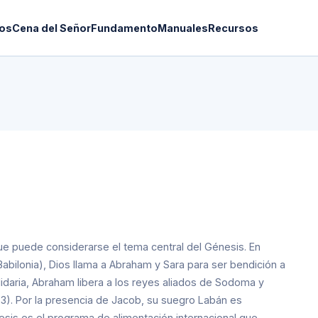
os
Cena del Señor
Fundamento
Manuales
Recursos
que puede considerarse el tema central del Génesis. En
abilonia), Dios llama a Abraham y Sara para ser bendición a
 solidaria, Abraham libera a los reyes aliados de Sodoma y
3). Por la presencia de Jacob, su suegro Labán es
esis es el programa de alimentación internacional que