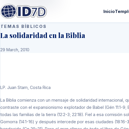
Inicio
Templ
TEMAS BÍBLICOS
La solidaridad en la Biblia
29 March, 2010
LP.
Juan Stam, Costa Rica
La Biblia comienza con un mensaje de solidaridad internacional, 
contraste con el expansionismo explotador de Babel (Gén 11:1-9; B
todas las familias de la tierra (12:2-3; 22:18). Fiel a esa comisión
Gomorra (14:1-16) y después intercede por esas ciudades (18:16-3
bendecido (Gn 29-21). Pero el gran clímax de todo el libro de Gén