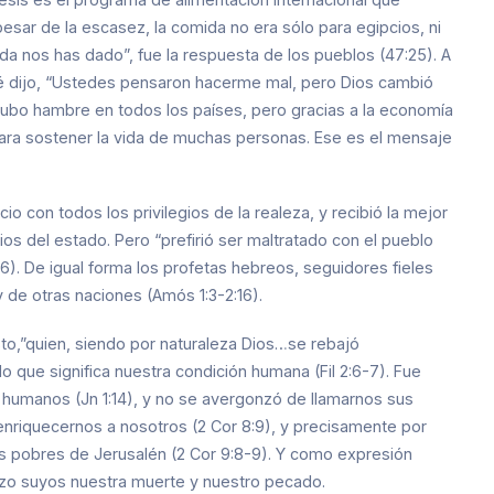
pesar de la escasez, la comida no era sólo para egipcios, ni
ida nos has dado”, fue la respuesta de los pueblos (47:25). A
sé dijo, “Ustedes pensaron hacerme mal, pero Dios cambió
Hubo hambre en todos los países, pero gracias a la economía
para sostener la vida de muchas personas. Ese es el mensaje
io con todos los privilegios de la realeza, y recibió la mejor
ios del estado. Pero “prefirió ser maltratado con el pueblo
26). De igual forma los profetas hebreos, seguidores fieles
y de otras naciones (Amós 1:3-2:16).
sto,”quien, siendo por naturaleza Dios…se rebajó
o que significa nuestra condición humana (Fil 2:6-7). Fue
humanos (Jn 1:14), y no se avergonzó de llamarnos sus
enriquecernos a nosotros (2 Cor 8:9), y precisamente por
 los pobres de Jerusalén (2 Cor 9:8-9). Y como expresión
hizo suyos nuestra muerte y nuestro pecado.