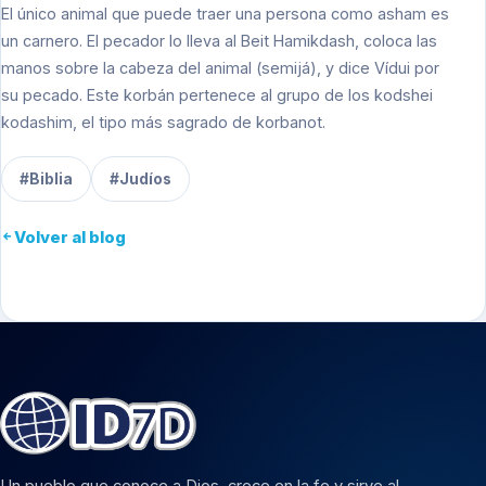
El único animal que puede traer una persona como asham es
un carnero. El pecador lo lleva al Beit Hamikdash, coloca las
manos sobre la cabeza del animal (semijá), y dice Vídui por
su pecado. Este korbán pertenece al grupo de los kodshei
kodashim, el tipo más sagrado de korbanot.
#Biblia
#Judíos
Volver al blog
Un pueblo que conoce a Dios, crece en la fe y sirve al