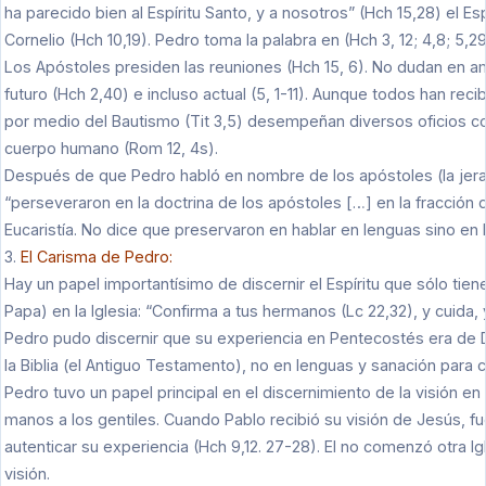
ha parecido bien al Espíritu Santo, y a nosotros” (Hch 15,28) el Es
Cornelio (Hch 10,19). Pedro toma la palabra en (Hch 3, 12; 4,8; 5,29
Los Apóstoles presiden las reuniones (Hch 15, 6). No dudan en a
futuro (Hch 2,40) e incluso actual (5, 1-11). Aunque todos han reci
por medio del Bautismo (Tit 3,5) desempeñan diversos oficios 
cuerpo humano (Rom 12, 4s).
Después de que Pedro habló en nombre de los apóstoles (la jerar
“perseveraron en la doctrina de los apóstoles […] en la fracción d
Eucaristía. No dice que preservaron en hablar en lenguas sino en l
3.
El Carisma de Pedro:
Hay un papel importantísimo de discernir el Espíritu que sólo tien
Papa) en la Iglesia: “Confirma a tus hermanos (Lc 22,32), y cuida, 
Pedro pudo discernir que su experiencia en Pentecostés era de D
la Biblia (el Antiguo Testamento), no en lenguas y sanación para 
Pedro tuvo un papel principal en el discernimiento de la visión en
manos a los gentiles. Cuando Pablo recibió su visión de Jesús, fue 
autenticar su experiencia (Hch 9,12. 27-28). El no comenzó otra
visión.