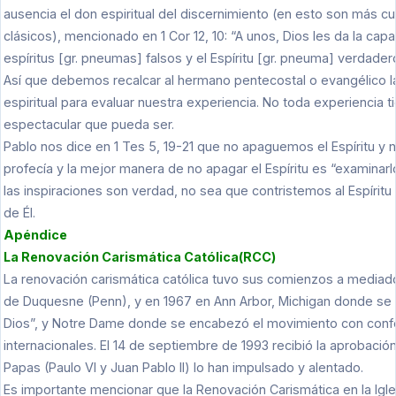
ausencia el don espiritual del discernimiento (en esto son más 
clásicos), mencionado en 1 Cor 12, 10: “A unos, Dios les da la capa
espíritus [gr. pneumas] falsos y el Espíritu [gr. pneuma] verdade
Así que debemos recalcar al hermano pentecostal o evangélico l
espiritual para evaluar nuestra experiencia. No toda experiencia 
espectacular que pueda ser.
Pablo nos dice en 1 Tes 5, 19-21 que no apaguemos el Espíritu y
profecía y la mejor manera de no apagar el Espíritu es “examinarlo
las inspiraciones son verdad, no sea que contristemos al Espíritu
de Él.
Apéndice
La Renovación Carismática Católica(RCC)
La renovación carismática católica tuvo sus comienzos a mediad
de Duquesne (Penn), y en 1967 en Ann Arbor, Michigan donde se
Dios”, y Notre Dame donde se encabezó el movimiento con confe
internacionales. El 14 de septiembre de 1993 recibió la aprobació
Papas (Paulo VI y Juan Pablo II) lo han impulsado y alentado.
Es importante mencionar que la Renovación Carismática en la Igle