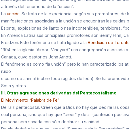
a través del fenómeno de la “unción”.
La
unción:
Se trata de la experiencia, según sus promotores, de la “
manifestaciones asociadas a la unción se encuentran las caídas ba
Espíritu, explosiones de llanto o risa incontenibles, temblores, “bo
En América Latina sus principales promotores son Benny Hinn, Ca
Freidzon. Este fenómeno se halla ligado a la
Bendición de Toront
1994 en la iglesia “Airport Vineyard” una congregación asociada a 
Canadá, cuyo pastor es John Arnott.
El fenómeno es como “la unción” pero lo han caracterizado los ata
ruido
s como de animal (sobre todo rugidos de león). Se ha promovido
Sosa y otros.
III. Otras agrupaciones derivadas del Pentecostalismo
El Movimiento “Palabra de Fe”
De raíz pentecostal. Creen que a Dios no hay que pedirle las cos
cual persona, sino que hay que “creer” y decir (confesión positiva
persona será sanada con sólo declarar su sanidad.
De ahí derivó a lo que se llama el “Evangelio de la Prosperidad”