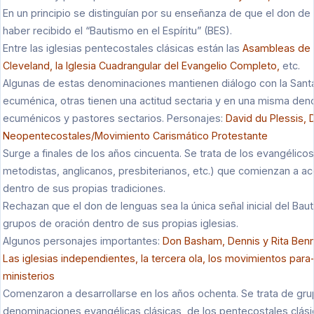
En un principio se distinguían por su enseñanza de que el don de l
haber recibido el “Bautismo en el Espíritu” (BES).
Entre las iglesias pentecostales clásicas están las
Asambleas de D
Cleveland, la Iglesia Cuadrangular del Evangelio Completo,
etc.
Algunas de estas denominaciones mantienen diálogo con la Santa
ecuménica, otras tienen una actitud sectaria y en una misma de
ecuménicos y pastores sectarios. Personajes:
David du Plessis, 
Neopentecostales/Movimiento Carismático Protestante
Surge a finales de los años cincuenta. Se trata de los evangélicos 
metodistas, anglicanos, presbiterianos, etc.) que comienzan a ac
dentro de sus propias tradiciones.
Rechazan que el don de lenguas sea la única señal inicial del Bau
grupos de oración dentro de sus propias iglesias.
Algunos personajes importantes:
Don Basham, Dennis y Rita Benn
Las iglesias independientes, la tercera ola, los movimientos para-
ministerios
Comenzaron a desarrollarse en los años ochenta. Se trata de gr
denominaciones evangélicas clásicas, de los pentecostales clási