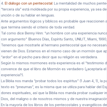
4.
El diálogo con un pentecostal:
La mentalidad de muchos pentec
“tercera ola” está moldeada por su propia experiencia, ya sea del 
unción o de su hablar en lenguas.
Ante argumentos lógicos y bíblicos es probable que reaccionen a
que termina siendo el criterio de toda verdad.
Tal como dice Benny Hinn: “un hombre con una experiencia nunc
con argumento” (Buenos Días, Espíritu Santo, UNILIT, Miami, 1990,
Tenemos que mostrarle al hermano pentecostal que no necesari
vienen de Dios. Estamos en el mismo caso de un mormón que ape
“ardor” en el pecho para decir que su religión es verdadera.
Según lo mismos mormones esta experiencia es el “testimonio del
convence de que el libro de Mormón es verdadero (¿aceptaría e
experiencia?).
La Biblia nos manda “probar todos los espíritus” (1 Juan 4, 1), la p
texto es “pneumas”, es la misma que se utiliza para hablar del Esp
dones espirituales, así que la Biblia nos manda probar cualquier i
Dios, del maligno o de nosotros mismos y de nuestra imaginación
En la mayoría de los libros de los pentecostales y evangélicos de l