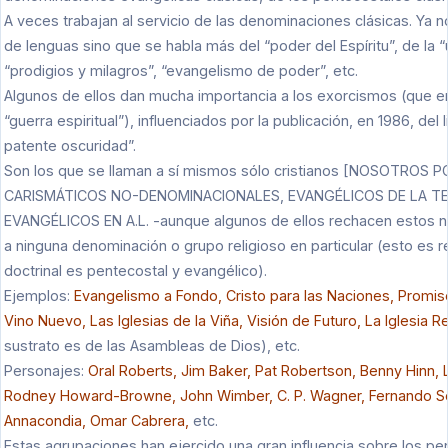
A veces trabajan al servicio de las denominaciones clásicas. Ya 
de lenguas sino que se habla más del “poder del Espíritu”, de la “
“prodigios y milagros”, “evangelismo de poder”, etc.
Algunos de ellos dan mucha importancia a los exorcismos (que en
“guerra espiritual”), influenciados por la publicación, en 1986, del 
patente oscuridad”.
Son los que se llaman a sí mismos sólo cristianos [NOSOTRO
CARISMÁTICOS NO-DENOMINACIONALES, EVANGÉLICOS DE LA T
EVANGÉLICOS EN A.L. -aunque algunos de ellos rechacen estos n
a ninguna denominación o grupo religioso en particular (esto es r
doctrinal es pentecostal y evangélico).
Ejemplos:
Evangelismo a Fondo, Cristo para las Naciones, Promis
Vino Nuevo, Las Iglesias de la Viña, Visión de Futuro, La Iglesia
sustrato es de las Asambleas de Dios), etc.
Personajes:
Oral Roberts, Jim Baker, Pat Robertson, Benny Hinn, Lu
Rodney Howard-Browne, John Wimber, C. P. Wagner, Fernando Sos
Annacondia, Omar Cabrera,
etc.
Estas agrupaciones han ejercido una gran influencia sobre los pe