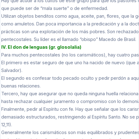
Hay que acudir a los cultos de este grupo para que los pastores
que puede ser de “mala suerte” o de enfermedad.
Utilizan objetos benditos como agua, aceite, pan, flores, que la 
como amuletos. Dan poca importancia a la predicación y a la doct
prácticas son una explotación de los más pobres. Son rechazados
pentecostales. Su líder es el llamado “obispo” Macedo de Brasil.
IV. El don de lenguas (gr. glosolalia)
Para muchos pentecostales (no los carismáticos), hay cuatro paso
El primero es estar seguro de que uno ha nacido de nuevo (que 
Salvador).
El segundo es confesar todo pecado oculto y pedir perdón a aqu
buenas relaciones.
Tercero, hay que asegurar que no queda ninguna huella relacionad
hasta rechazar cualquier juramento o compromiso con lo demoni
Finalmente, pedir al Espíritu con fe. Hay que señalar que los ca
demasiado estructurados, restringiendo al Espíritu Santo. No se pu
12,11).
Generalmente los carismáticos son más equilibrados y prudentes