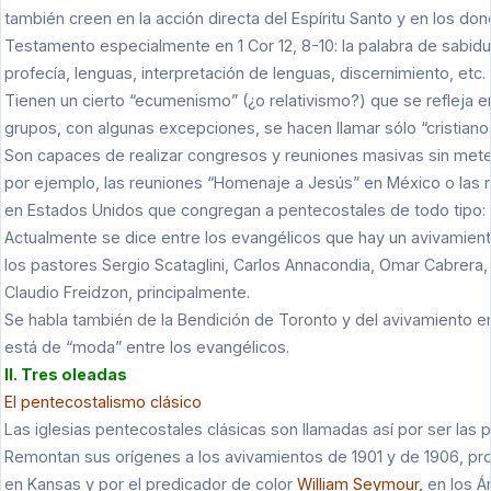
también creen en la acción directa del Espíritu Santo y en los 
Testamento especialmente en 1 Cor 12, 8-10: la palabra de sabidu
profecía, lenguas, interpretación de lenguas, discernimiento, etc.
Tienen un cierto “ecumenismo” (¿o relativismo?) que se refleja
grupos, con algunas excepciones, se hacen llamar sólo “cristiano
Son capaces de realizar congresos y reuniones masivas sin mete
por ejemplo, las reuniones “Homenaje a Jesús” en México o las 
en Estados Unidos que congregan a pentecostales de todo tipo: 
Actualmente se dice entre los evangélicos que hay un avivamien
los pastores Sergio Scataglini, Carlos Annacondia, Omar Cabrera
Claudio Freidzon, principalmente.
Se habla también de la Bendición de Toronto y del avivamiento en
está de “moda” entre los evangélicos.
II. Tres oleadas
El pentecostalismo clásico
Las iglesias pentecostales clásicas son llamadas así por ser las 
Remontan sus orígenes a los avivamientos de 1901 y de 1906, p
en Kansas y por el predicador de color
William Seymour,
en los Á