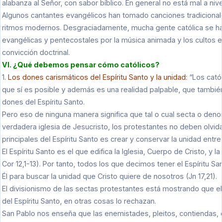
alabanza al Señor, con sabor bíblico. En general no está mal a nivel
Algunos cantantes evangélicos han tomado canciones tradicionale
ritmos modernos. Desgraciadamente, mucha gente católica se ha c
evangélicas y pentecostales por la música animada y los cultos 
convicción doctrinal.
VI. ¿Qué debemos pensar cómo católicos?
1.
Los dones carismáticos del Espíritu Santo y la unidad:
“Los cató
que sí es posible y además es una realidad palpable, que también
dones del Espíritu Santo.
Pero eso de ninguna manera significa que tal o cual secta o deno
verdadera iglesia de Jesucristo, los protestantes no deben olvi
principales del Espíritu Santo es crear y conservar la unidad entre
El Espíritu Santo es el que edifica la Iglesia, Cuerpo de Cristo, y la
Cor 12,1-13). Por tanto, todos los que decimos tener el Espíritu S
Él para buscar la unidad que Cristo quiere de nosotros (Jn 17,21).
El divisionismo de las sectas protestantes está mostrando que 
del Espíritu Santo, en otras cosas lo rechazan.
San Pablo nos enseña que las enemistades, pleitos, contiendas, 