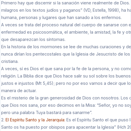
Primero hay que discernir si la sanación viene realmente de Dios. 
milagros en los textos judíos y paganos” (VD, Estella, 1998), ha ha
humana, personas y lugares que han sanado a los enfermos.
A veces se trata del proceso natural del cuerpo de sanarse con e
enfermedad es psicosomática, el ambiente, la amistad, la fe y ot
que desaparezcan los síntomas.
En la historia de los mormones se lee de muchas curaciones y de
nunca dirían los pentecostales que la Iglesia de Jesucristo de lo
cristiana.
A veces, sí es Dios el que sana por la fe de la persona, y no com
religión. La Biblia dice que Dios hace salir su sol sobre los bueno
justos e injustos (Mt 5,45); pero no por eso vamos a decir que l
manera de actuar.
Es el misterio de la gran generosidad de Dios con nosotros. Los
que Dios nos sana, por eso decimos en la Misa: “Señor, yo no so
pero una palabra Tuya bastará para sanarme”.
2.
El Espíritu Santo y la Jerarquía:
Es el Espíritu Santo el que puso la 
Santo os ha puesto por obispos para apacentar la Iglesia” (Hch 20