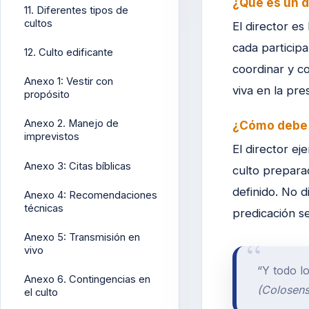
¿Qué es un d
11. Diferentes tipos de
cultos
El director e
cada particip
12. Culto edificante
coordinar y c
Anexo 1: Vestir con
viva en la pre
propósito
Anexo 2. Manejo de
¿Cómo debe 
imprevistos
El director ej
Anexo 3: Citas bíblicas
culto prepara
definido. No 
Anexo 4: Recomendaciones
técnicas
predicación se 
Anexo 5: Transmisión en
vivo
“Y todo l
Anexo 6. Contingencias en
(Colosens
el culto