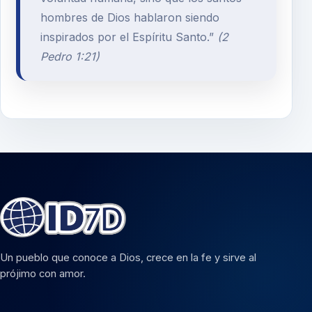
hombres de Dios hablaron siendo
inspirados por el Espíritu Santo.”
(2
Pedro 1:21)
Un pueblo que conoce a Dios, crece en la fe y sirve al
prójimo con amor.