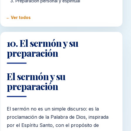
3. Preparación personal y espiritual
4. Comunicación y guía
← Ver todos
5. La apertura del culto
6. La alabanza congregacional
10. El sermón y su
preparación
7. La oración congregacional
8. La lectura bíblica
El sermón y su
9. La ofrenda y los avisos
preparación
10. El sermón y su preparación
11. Diferentes tipos de cultos
El sermón no es un simple discurso: es la
12. Culto edificante
proclamación de la Palabra de Dios, inspirada
Anexo 1: Vestir con propósito
por el Espíritu Santo, con el propósito de