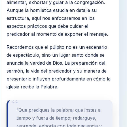
alimentar, exhortar y guiar a la congregación.
Anexo 2. Manejo de imprevistos
Aunque la homilética estudia en detalle su
Anexo 3: Citas bíblicas
estructura, aquí nos enfocaremos en los
aspectos prácticos que debe cuidar el
Anexo 4: Recomendaciones técnicas
predicador al momento de exponer el mensaje.
Anexo 5: Transmisión en vivo
Recordemos que el púlpito no es un escenario
Anexo 6. Contingencias en el culto
de espectáculo, sino un lugar santo donde se
anuncia la verdad de Dios. La preparación del
sermón, la vida del predicador y su manera de
presentarlo influyen profundamente en cómo la
iglesia recibe la Palabra.
“Que prediques la palabra; que instes a
tiempo y fuera de tiempo; redarguye,
reprende, exhorta con toda paciencia y