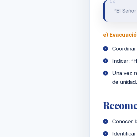
“El Señor 
e) Evacuació
Coordinar 
Indicar: “
Una vez re
de unidad.
Recome
Conocer l
Identifica