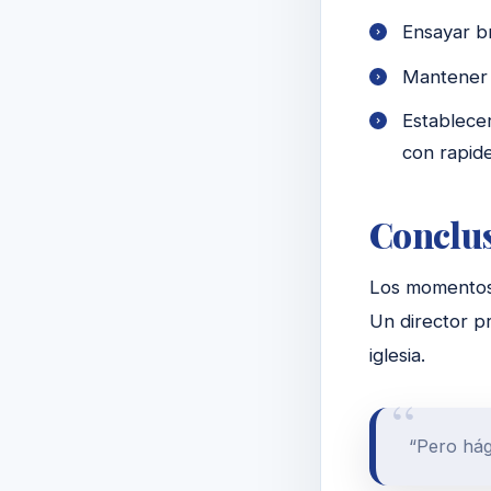
Ensayar b
Mantener d
Establecer
con rapide
Conclu
Los momentos 
Un director p
iglesia.
“Pero há