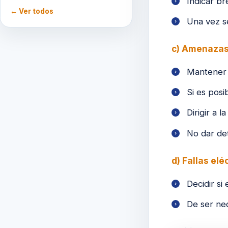
Indicar b
← Ver todos
Una vez se
c) Amenazas 
Mantener l
Si es posi
Dirigir a 
No dar deta
d) Fallas el
Decidir si
De ser ne