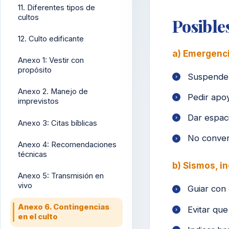
11. Diferentes tipos de
cultos
Posible
12. Culto edificante
a) Emergenc
Anexo 1: Vestir con
propósito
Suspender
Anexo 2. Manejo de
Pedir apoy
imprevistos
Dar espaci
Anexo 3: Citas bíblicas
No conver
Anexo 4: Recomendaciones
técnicas
b) Sismos, i
Anexo 5: Transmisión en
vivo
Guiar con 
Anexo 6. Contingencias
Evitar qu
en el culto