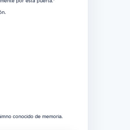
mente por esta puerta.”
ón.
 himno conocido de memoria.