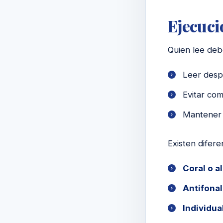
Ejecuci
Quien lee deb
Leer despa
Evitar com
Mantener e
Existen difere
Coral o a
Antifonal
Individual