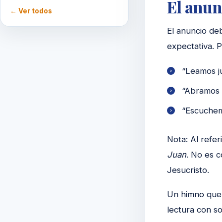
El anun
← Ver todos
El anuncio de
expectativa. P
“Leamos j
“Abramos 
“Escuchem
Nota: Al refer
Juan
. No es 
Jesucristo.
Un himno que 
lectura con s