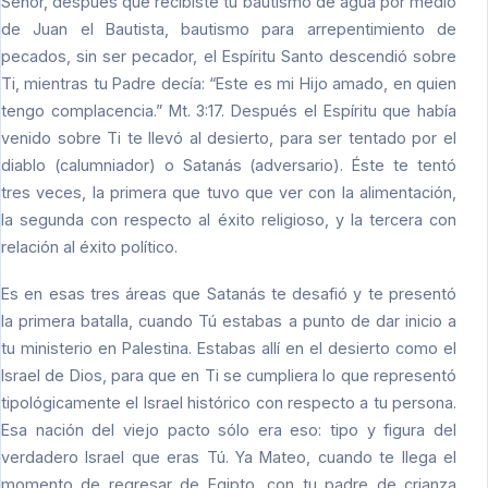
Señor, después que recibiste tu bautismo de agua por medio
de Juan el Bautista, bautismo para arrepentimiento de
pecados, sin ser pecador, el Espíritu Santo descendió sobre
Ti, mientras tu Padre decía: “Este es mi Hijo amado, en quien
tengo complacencia.” Mt. 3:17. Después el Espíritu que había
venido sobre Ti te llevó al desierto, para ser tentado por el
diablo (calumniador) o Satanás (adversario). Éste te tentó
tres veces, la primera que tuvo que ver con la alimentación,
la segunda con respecto al éxito religioso, y la tercera con
relación al éxito político.
Es en esas tres áreas que Satanás te desafió y te presentó
la primera batalla, cuando Tú estabas a punto de dar inicio a
tu ministerio en Palestina. Estabas allí en el desierto como el
Israel de Dios, para que en Ti se cumpliera lo que representó
tipológicamente el Israel histórico con respecto a tu persona.
Esa nación del viejo pacto sólo era eso: tipo y figura del
verdadero Israel que eras Tú. Ya Mateo, cuando te llega el
momento de regresar de Egipto, con tu padre de crianza