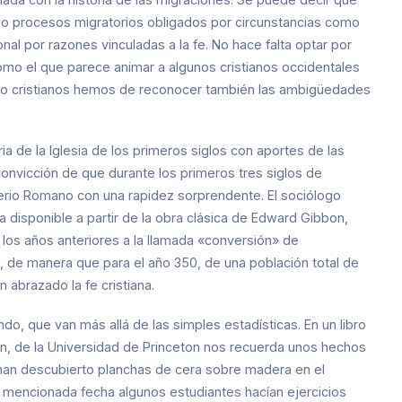
sido procesos migratorios obligados por circunstancias como
al por razones vinculadas a la fe. No hace falta optar por
, como el que parece animar a algunos cristianos occidentales
omo cristianos hemos de reconocer también las ambigüedades
ia de la Iglesia de los primeros siglos con aportes de las
 convicción de que durante los primeros tres siglos de
Imperio Romano con una rapidez sorprendente. El sociólogo
disponible a partir de la obra clásica de Edward Gibbon,
 los años anteriores a la llamada «conversión» de
al, de manera que para el año 350, de una población total de
 abrazado la fe cristiana.
do, que van más allá de las simples estadísticas. En un libro
own, de la Universidad de Princeton nos recuerda unos hechos
e han descubierto planchas de cera sobre madera en el
 mencionada fecha algunos estudiantes hacían ejercicios