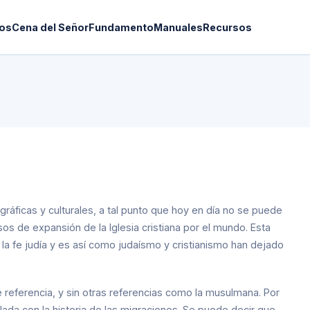
os
Cena del Señor
Fundamento
Manuales
Recursos
ográficas y culturales, a tal punto que hoy en día no se puede
os de expansión de la Iglesia cristiana por el mundo. Esta
 la fe judía y es así como judaísmo y cristianismo han dejado
e referencia, y sin otras referencias como la musulmana. Por
culada con la historia de las migraciones. Se puede decir que