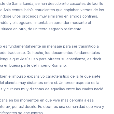
 este de Samarkanda, se han descubierto cascotes de ladrillo
 Asia central había estudiantes que copiaban versos de los
iéndose unos procesos muy similares en ambos confines.
andés y el sogdiano, intentaban aprender mediante el
y siríaca en otro, de un texto sagrado realmente
no es fundamentalmente un mensaje para ser trasmitido a
 puede traducirse. De hecho, los documentos fundamentales
la lengua que Jesús usó para ofrecer su enseñanza, es decir
aba en buena parte del Imperio Romano.
én el impulso expansivo característico de la fe que siete
el planeta muy distantes entre sí. Un tercer aspecto es la
y culturas muy distintas de aquellas entre las cuales nació.
tiana en los momentos en que vive más cercana a esa
tera», por así decirlo. Es decir, es una comunidad que vive y
iferentes se encuentran.