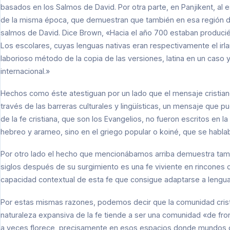
basados en los Salmos de David. Por otra parte, en Panjikent, al
de la misma época, que demuestran que también en esa región de
salmos de David. Dice Brown, «Hacia el año 700 estaban produc
Los escolares, cuyas lenguas nativas eran respectivamente el irl
laborioso método de la copia de las versiones, latina en un caso 
internacional.»
Hechos como éste atestiguan por un lado que el mensaje cristia
través de las barreras culturales y lingüísticas, un mensaje que
de la fe cristiana, que son los Evangelios, no fueron escritos en 
hebreo y arameo, sino en el griego popular o koiné, que se habl
Por otro lado el hecho que mencionábamos arriba demuestra tambi
siglos después de su surgimiento es una fe viviente en rincones d
capacidad contextual de esta fe que consigue adaptarse a lenguas 
Por estas mismas razones, podemos decir que la comunidad cris
naturaleza expansiva de la fe tiende a ser una comunidad «de fron
a veces florece, precisamente en esos espacios donde mundos d