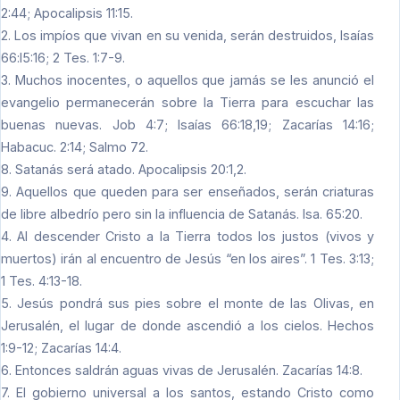
2:44; Apocalipsis 11:15.
2. Los impíos que vivan en su venida, serán destruidos, Isaías
66:l5:16; 2 Tes. 1:7-9.
3. Muchos inocentes, o aquellos que jamás se les anunció el
evangelio permanecerán sobre la Tierra para escuchar las
buenas nuevas. Job 4:7; Isaías 66:18,19; Zacarías 14:16;
Habacuc. 2:14; Salmo 72.
8. Satanás será atado. Apocalipsis 20:1,2.
9. Aquellos que queden para ser enseñados, serán criaturas
de libre albedrío pero sin la influencia de Satanás. Isa. 65:20.
4. Al descender Cristo a la Tierra todos los justos (vivos y
muertos) irán al encuentro de Jesús “en los aires”. 1 Tes. 3:13;
1 Tes. 4:13-18.
5. Jesús pondrá sus pies sobre el monte de las Olivas, en
Jerusalén, el lugar de donde ascendió a los cielos. Hechos
1:9-12; Zacarías 14:4.
6. Entonces saldrán aguas vivas de Jerusalén. Zacarías 14:8.
7. El gobierno universal a los santos, estando Cristo como