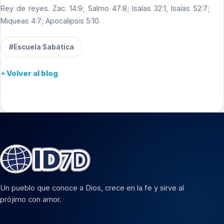
Rey de reyes. Zac. 14:9; Salmo 47:8; Isaías 32:1, Isaías 52:7;
Miqueas 4:7; Apocalipsis 5:10.
#Escuela Sabática
Volver al blog
Un pueblo que conoce a Dios, crece en la fe y sirve al
prójimo con amor.