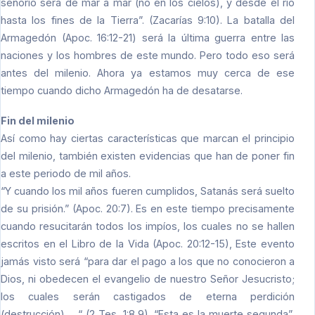
señorío será de mar a mar (no en los cielos), y desde el río
hasta los fines de la Tierra”. (Zacarías 9:10). La batalla del
Armagedón (Apoc. 16:12-21) será la última guerra entre las
naciones y los hombres de este mundo. Pero todo eso será
antes del milenio. Ahora ya estamos muy cerca de ese
tiempo cuando dicho Armagedón ha de desatarse.
Fin del milenio
Así como hay ciertas características que marcan el principio
del milenio, también existen evidencias que han de poner fin
a este periodo de mil años.
“Y cuando los mil años fueren cumplidos, Satanás será suelto
de su prisión.” (Apoc. 20:7). Es en este tiempo precisamente
cuando resucitarán todos los impíos, los cuales no se hallen
escritos en el Libro de la Vida (Apoc. 20:12-15), Este evento
jamás visto será “para dar el pago a los que no conocieron a
Dios, ni obedecen el evangelio de nuestro Señor Jesucristo;
los cuales serán castigados de eterna perdición
(destrucción). . .“ (2 Tes. 1:8,9). “Esta es la muerte segunda”,