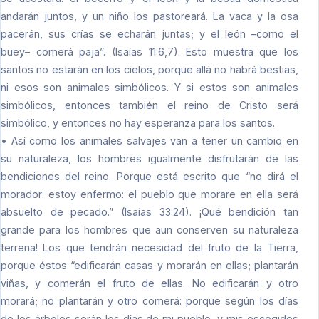
andarán juntos, y un niño los pastoreará. La vaca y la osa
pacerán, sus crías se echarán juntas; y el león –como el
buey– comerá paja”. (Isaías 11:6,7). Esto muestra que los
santos no estarán en los cielos, porque allá no habrá bestias,
ni esos son animales simbólicos. Y si estos son animales
simbólicos, entonces también el reino de Cristo será
simbólico, y entonces no hay esperanza para los santos.
• Así como los animales salvajes van a tener un cambio en
su naturaleza, los hombres igualmente disfrutarán de las
bendiciones del reino. Porque está escrito que “no dirá el
morador: estoy enfermo: el pueblo que morare en ella será
absuelto de pecado.” (Isaías 33:24). ¡Qué bendición tan
grande para los hombres que aun conserven su naturaleza
terrena! Los que tendrán necesidad del fruto de la Tierra,
porque éstos “edificarán casas y morarán en ellas; plantarán
viñas, y comerán el fruto de ellas. No edificarán y otro
morará; no plantarán y otro comerá: porque según los días
de los árboles serán los días de mi pueblo, y mis escogidos