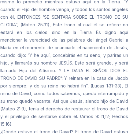
mismo lo prometió mientras estuvo aquí en la Tierra. “Y
cuando el Hijo del hombre venga, y todos los santos ángeles
con él, ENTONCES ‘SE SENTARA SOBRE EL TRONO DE SU
GLORIA”, (Mateo 25:31), Este trono al cual él se refiere no
estará en los cielos, sino en la Tierra. Es digno aquí
mencionar la veracidad de las palabras del ángel Gabriel a
María en el momento de anunciarle el nacimiento de Jesús,
cuando dijo: “Y he aquí, concebirás en tu seno, y parirás un
hijo, y llamarás su nombre JESÚS. Este será grande, y será
llamado Hijo del Altísimo: Y LE DARA EL SEÑOR DIOS EL
TRONO DE DAVID SU PADRE”: Y reinará en la casa de Jacob
por siempre; y de su reino no habrá fin”, (Lucas 1:31-33), El
reino de David, como todos sabemos, quedó interrumpido y
su trono quedó vacante. Así que Jesús, siendo hijo de David
(Mateo 21:9), tenía el derecho de restaurar el trono de David
y el privilegio de sentarse sobre él. (Amós 9: 11,12; Hechos
15:16).
¿Dónde estuvo el trono de David? El trono de David estuvo