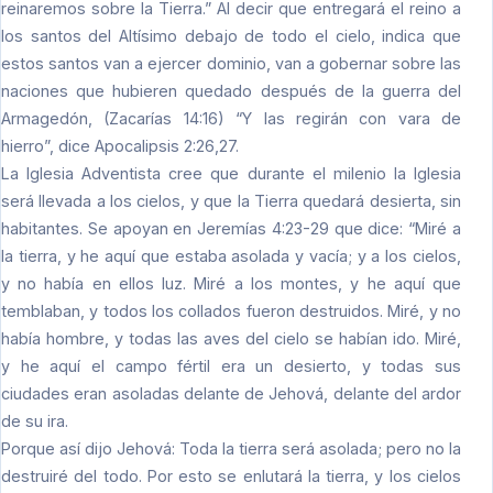
reinaremos sobre la Tierra.” Al decir que entregará el reino a
los santos del Altísimo debajo de todo el cielo, indica que
estos santos van a ejercer dominio, van a gobernar sobre las
naciones que hubieren quedado después de la guerra del
Armagedón, (Zacarías 14:16) “Y las regirán con vara de
hierro”, dice Apocalipsis 2:26,27.
La Iglesia Adventista cree que durante el milenio la Iglesia
será llevada a los cielos, y que la Tierra quedará desierta, sin
habitantes. Se apoyan en Jeremías 4:23-29 que dice: “Miré a
la tierra, y he aquí que estaba asolada y vacía; y a los cielos,
y no había en ellos luz. Miré a los montes, y he aquí que
temblaban, y todos los collados fueron destruidos. Miré, y no
había hombre, y todas las aves del cielo se habían ido. Miré,
y he aquí el campo fértil era un desierto, y todas sus
ciudades eran asoladas delante de Jehová, delante del ardor
de su ira.
Porque así dijo Jehová: Toda la tierra será asolada; pero no la
destruiré del todo. Por esto se enlutará la tierra, y los cielos