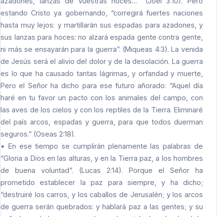
azadones, lanzas de vuestras hoces…“ (Joel 3:10). Pero
estando Cristo ya gobernando, “corregirá fuertes naciones
hasta muy lejos: y martillarán sus espadas para azadones, y
sus lanzas para hoces: no alzará espada gente contra gente,
ni más se ensayarán para la guerra”. (Miqueas 4:3). La venida
de Jesús será el alivio del dolor y de la desolación. La guerra
es lo que ha causado tantas lágrimas, y orfandad y muerte,
Pero el Señor ha dicho para ese futuro añorado: “Aquel día
haré en tu favor un pacto con los animales del campo, con
las aves de los cielos y con los reptiles de la Tierra. Eliminaré
del país arcos, espadas y guerra, para que todos duerman
seguros.” (Oseas 2:18).
• En ese tiempo se cumplirán plenamente las palabras de
“Gloria a Dios en las alturas, y en la Tierra paz, a los hombres
de buena voluntad”. (Lucas 2:14). Porque el Señor ha
prometido establecer la paz para siempre, y ha dicho;
“destruiré los carros, y los caballos de Jerusalén; y los arcos
de guerra serán quebrados: y hablará paz a las gentes; y su