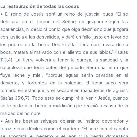
La restauración de todas las cosas
• El reino de Jesús será un reino de justicia, pues “Él se
deleitará en el temor del Señor; no juzgará según las
apariencias, ni decidirá por lo que oiga decir, sino que juzgará
con justicia a los desvalidos, y dará un fallo justo en favor de
los pobres de la Tierra. Destruirá la Tierra con la vara de su
boca; matará al malvado con el aliento de sus labios.” (Isaías
11:3,4). La tierra volverá a tener la pureza, la santidad y la
naturaleza que tenía antes del pecado. Será una tierra que
fluye leche y miel; “porque aguas serán cavadas en el
desierto, y torrentes en la soledad. El lugar seco será
tornado en estanque, y el secadal en manaderos de aguas”.
(Isaías 35:6,7). Todo esto se cumplirá al venir Jesús, cuando
se le quite a la Tierra la maldición que recibió a causa de la
maldad del hombre.
• Aun las bestias salvajes dejarán su instinto devorador y
feroz; serán dóciles como el cordero. “El tigre con el cabrito
se acostará: el becerro y el león y la bestia doméstica