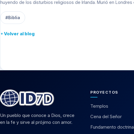
huyendo de los disturbios religiosos de Irlanda. Murió en Londres
#Biblia
Volver al blog
PROYECTOS
Templos
Un pueblo que conoce a Dios, crece
Cena del Señor
en la fe y sirve al prójimo con amor.
Fundamento doctrina