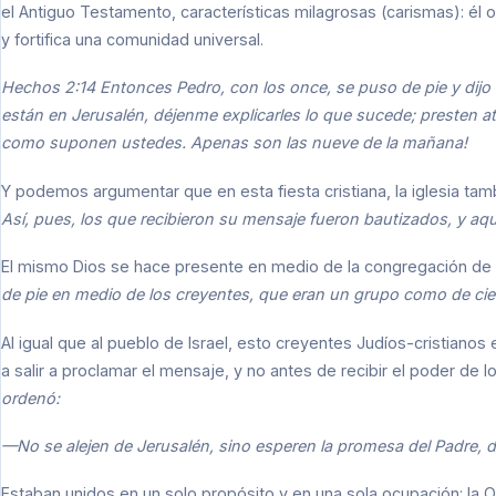
el Antiguo Testamento, características milagrosas (carismas): él ofr
y fortifica una comunidad universal.
Hechos 2:14 Entonces Pedro, con los once, se puso de pie y dijo
están en Jerusalén, déjenme explicarles lo que sucede; presten at
como suponen ustedes. Apenas son las nueve de la mañana!
Y podemos argumentar que en esta fiesta cristiana, la iglesia ta
Así, pues, los que recibieron su mensaje fueron bautizados, y aque
El mismo Dios se hace presente en medio de la congregación de
de pie en medio de los creyentes, que eran un grupo como de cie
Al igual que al pueblo de Israel, esto creyentes Judíos-cristiano
a salir a proclamar el mensaje, y no antes de recibir el poder de lo
ordenó:
—No se alejen de Jerusalén, sino esperen la promesa del Padre, de
Estaban unidos en un solo propósito y en una sola ocupación: la O