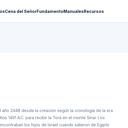
os
Cena del Señor
Fundamento
Manuales
Recursos
 del año 2448 desde la creación según la cronología de la era
ños 1491 A.C. para recibir la Torá en el monte Sinai. Los
encontraban los hijos de Israel cuando salieron de Egipto