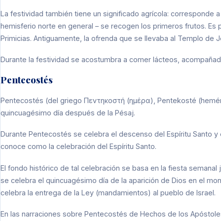
La festividad también tiene un significado agrícola: corresponde a 
hemisferio norte en general – se recogen los primeros frutos. Es p
Primicias. Antiguamente, la ofrenda que se llevaba al Templo de J
Durante la festividad se acostumbra a comer lácteos, acompañados
Pentecostés
Pentecostés (del griego Πεντηκοστή (ημέρα), Pentekosté (heméra)
quincuagésimo día después de la Pésaj.
Durante Pentecostés se celebra el descenso del Espíritu Santo y el 
conoce como la celebración del Espíritu Santo.
El fondo histórico de tal celebración se basa en la fiesta semanal 
se celebra el quincuagésimo día de la aparición de Dios en el mon
celebra la entrega de la Ley (mandamientos) al pueblo de Israel.
En las narraciones sobre Pentecostés de Hechos de los Apóstoles (