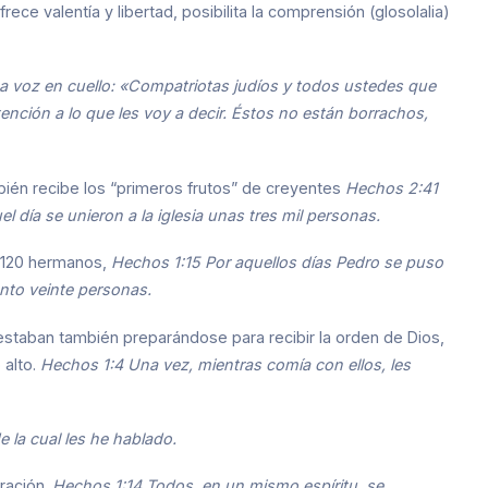
ece valentía y libertad, posibilita la comprensión (glosolalia)
 a voz en cuello: «Compatriotas judíos y todos ustedes que
ención a lo que les voy a decir. Éstos no están borrachos,
mbién recibe los “primeros frutos” de creyentes
Hechos 2:41
l día se unieron a la iglesia unas tres mil personas.
 120 hermanos,
Hechos 1:15 Por aquellos días Pedro se puso
nto veinte personas.
s estaban también preparándose para recibir la orden de Dios,
 alto.
Hechos 1:4 Una vez, mientras comía con ellos, les
 la cual les he hablado.
ración.
Hechos 1:14
Todos, en un mismo espíritu, se