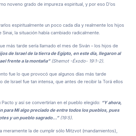
imo noveno grado de impureza espiritual, y por eso D’os
los espiritualmente un poco cada día y realmente los hijos
te Sinai, la situación había cambiado radicalmente.
ue más tarde sería llamado el mes de Siván – los hijos de
jos de Israel de la tierra de Egipto, en este día, llegaron al
ael frente a la montaña”
(Shemot -Éxodo- 19:1-2).
ento fue lo que provocó que algunos días más tarde
 de Israel fue tan intensa, que antes de recibir la Torá ellos
u Pacto y así se convertirían en el pueblo elegido:
“Y ahora,
án para Mí algo preciado de entre todos los pueblos, pues
rdotes y un pueblo sagrado…”
(19:5).
ría meramente la de cumplir sólo Mitzvot (mandamientos),