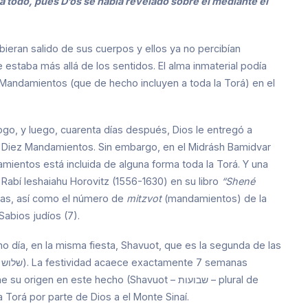
 todo, pues D’os se había revelado sobre él mediante el
hubieran salido de sus cuerpos y ellos ya no percibían
 estaba más allá de los sentidos. El alma inmaterial podía
ez Mandamientos (que de hecho incluyen a toda la Torá) en el
ogo, y luego, cuarenta días después, Dios le entregó a
os Diez Mandamientos. Sin embargo, en el Midrásh Bamidvar
mientos está incluida de alguna forma toda la Torá. Y una
Rabí Ieshaiahu Horovitz (1556-1630) en su libro
“Shené
tras, así como el número de
mitzvot
(mandamientos) de la
abios judíos (7).
día, en la misma fiesta, Shavuot, que es la segunda de las
n en este hecho (Shavuot – שבועות – plural de
de la Torá por parte de Dios a el Monte Sinaí.