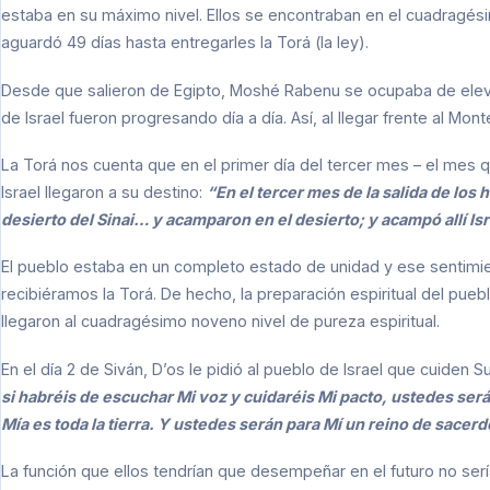
estaba en su máximo nivel. Ellos se encontraban en el cuadragés
aguardó 49 días hasta entregarles la Torá (la ley).
Desde que salieron de Egipto, Moshé Rabenu se ocupaba de elevar
de Israel fueron progresando día a día. Así, al llegar frente al Mon
La Torá nos cuenta que en el primer día del tercer mes – el mes q
Israel llegaron a su destino:
“En el tercer mes de la salida de los hi
desierto del Sinai… y acamparon en el desierto; y acampó allí Isr
El pueblo estaba en un completo estado de unidad y ese sentimi
recibiéramos la Torá. De hecho, la preparación espiritual del pueblo
llegaron al cuadragésimo noveno nivel de pureza espiritual.
En el día 2 de Siván, D’os le pidió al pueblo de Israel que cuiden S
si habréis de escuchar Mi voz y cuidaréis Mi pacto, ustedes ser
Mía es toda la tierra. Y ustedes serán para Mí un reino de sace
La función que ellos tendrían que desempeñar en el futuro no se