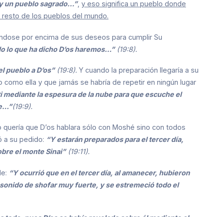
 y un pueblo sagrado…”
,
y eso significa un pueblo donde
 resto de los pueblos del mundo.
vándose por encima de sus deseos para cumplir Su
do lo que ha dicho D’os haremos…”
(19:8).
el pueblo a D’os”
(19:8).
Y cuando la preparación llegaría a su
o como ella y que jamás se habría de repetir en ningún lugar
ti mediante la espesura de la nube para que escuche el
re…”
(19:9).
o quería que D’os hablara sólo con Moshé sino con todos
ió a su pedido:
“Y estarán preparados para el tercer día,
sobre el monte Sinai”
(19:11).
le:
“Y ocurrió que en el tercer día, al amanecer, hubieron
sonido de shofar muy fuerte, y se estremeció todo el