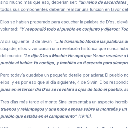
sino mucho más que eso, deberían ser:
“un reino de sacerdotes
todos sus componentes deberán realizar una función en favor del
Ellos se habían preparado para escuchar la palabra de D’os, ele
voluntad:
“Y respondió todo el pueblo en conjunto y dijeron: To
Al día siguiente, 3 de Siván:
“…le transmitió Moshé las palabras d
cúspide, ellos vivenciarían una revelación histórica que nunca hub
del mundo:
“Le dijo D’os a Moshé: He aquí que Yo me revelaré a 
pueblo al hablar Yo contigo, y también en ti creerán para siemp
Pero todavía quedaba un pequeño detalle por aclarar. El pueblo n
ellos, y es por eso que al día siguiente, 4 de Siván, D’os respond
pues en el tercer día D’os se revelará a ojos de todo el pueblo, 
Tres días más tarde el monte Sinai presentaba un aspecto increíb
truenos y relámpagos y una nube espesa sobre la montaña y un 
pueblo que estaba en el campamento”
(19:16).