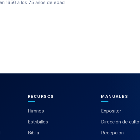
 en 1656 a los 75 años de edad.
RECURSOS
MANUALES
Himnos
Expositor
Estribillos
Dirección de culto
l
Biblia
Recepción