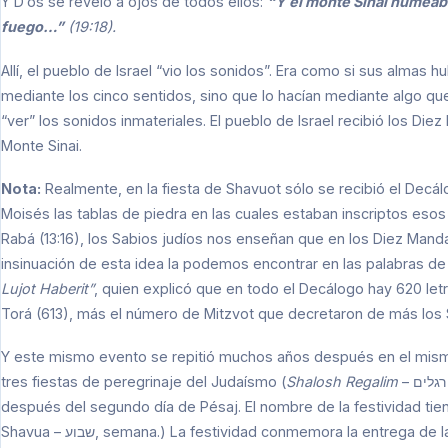
Y D’os se reveló a ojos de todos ellos:
“Y el monte Sinai humeaba
fuego…”
(19:18).
Allí, el pueblo de Israel “vio los sonidos”. Era como si sus almas 
mediante los cinco sentidos, sino que lo hacían mediante algo que
“ver” los sonidos inmateriales. El pueblo de Israel recibió los Di
Monte Sinai.
Nota:
Realmente, en la fiesta de Shavuot sólo se recibió el Decál
Moisés las tablas de piedra en las cuales estaban inscriptos es
Rabá (13:16), los Sabios judíos nos enseñan que en los Diez Manda
insinuación de esta idea la podemos encontrar en las palabras de 
Lujot
Haberit”
, quien explicó que en todo el Decálogo hay 620 le
Torá (613), más el número de Mitzvot que decretaron de más los S
Y este mismo evento se repitió muchos años después en el mismo 
tres fiestas de peregrinaje del Judaísmo (
Shalosh Regalim
– שלוש רגלים). La festividad acaece exactamente 7 semanas
después del segundo día de Pésaj. El nombre de la festividad tiene su orige
Shavua – שבוע, semana.) La festividad conmemora la entrega 