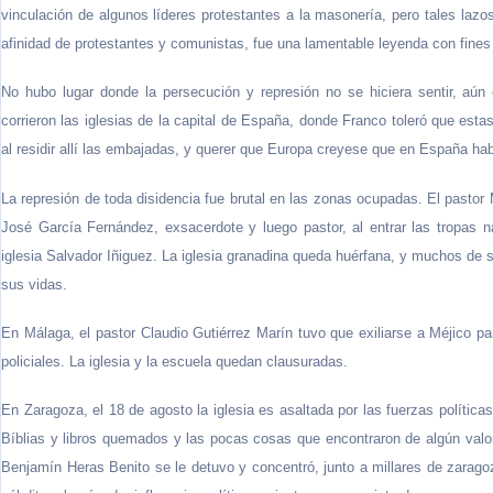
vinculación de algunos líderes protestantes a la masonería, pero tales laz
afinidad de protestantes y comunistas, fue una lamentable leyenda con fines
No hubo lugar donde la persecución y represión no se hiciera sentir, aún
corrieron las iglesias de la capital de España, donde Franco toleró que esta
al residir allí las embajadas, y querer que Europa creyese que en España habí
La represión de toda disidencia fue brutal en las zonas ocupadas. El pastor 
José García Fernández, exsacerdote y luego pastor, al entrar las tropas 
iglesia Salvador Iñiguez. La iglesia granadina queda huérfana, y muchos d
sus vidas.
En Málaga, el pastor Claudio Gutiérrez Marín tuvo que exiliarse a Méjico pa
policiales. La iglesia y la escuela quedan clausuradas.
En Zaragoza, el 18 de agosto la iglesia es asaltada por las fuerzas polític
Bíblias y libros quemados y las pocas cosas que encontraron de algún valo
Benjamín Heras Benito se le detuvo y concentró, junto a millares de zaragoza