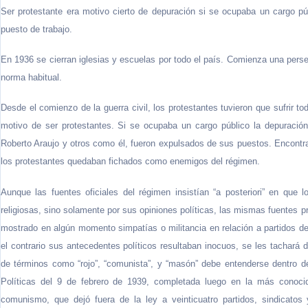
Ser protestante era motivo cierto de depuración si se ocupaba un cargo pú
puesto de trabajo.
En 1936 se cierran iglesias y escuelas por todo el país. Comienza una perse
norma habitual.
Desde el comienzo de la guerra civil, los protestantes tuvieron que sufrir t
motivo de ser protestantes. Si se ocupaba un cargo público la depuración 
Roberto Araujo y otros como él, fueron expulsados de sus puestos. Encontra
los protestantes quedaban fichados como enemigos del régimen.
Aunque las fuentes oficiales del régimen insistían “a posteriori” en que
religiosas, sino solamente por sus opiniones políticas, las mismas fuentes p
mostrado en algún momento simpatías o militancia en relación a partidos de 
el contrario sus antecedentes políticos resultaban inocuos, se les tachará
de términos como “rojo”, “comunista”, y “masón” debe entenderse dentro d
Políticas del 9 de febrero de 1939, completada luego en la más conoci
comunismo, que dejó fuera de la ley a veinticuatro partidos, sindicato