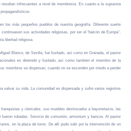
os resultan infrecuentes a nivel de membresía. En cuanto a la supuesta
 propagandísticos.
 en los más pequeños pueblos de nuestra geografía. Diferente suerte
s continuasen sus actividades religiosas, por ser el “balcón de Europa”,
a libertad religiosa.
Miguel Blanco, de Sevilla, fue fusilado, así como en Granada, el pastor
nacionales es detenido y fusilado, así como también el miembro de la
e sus miembros se dispersan, cuando no se esconden por miedo a perder
ra salvar su vida. La comunidad es dispersada y sufre varios registros
as franquistas y clericales, sus muebles destrozados a bayonetazos, las
r fueron robadas: Servicio de comunión, armonium y bancos. Al pastor
nos, en la plaza de toros. De allí pudo salir por la intervención de un