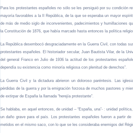
Para los protestantes españoles no sólo se les persiguió por su condición rel
mayoría favorables a la II República, de la que se esperaba un mayor espíri
de más de medio siglo de inconvenientes, padecimientos y humillaciones que c
la Constitución de 1876, que había marcado hasta entonces la política religi
La República desembocó desgraciadamente en la Guerra Civil, con todas sus 
protestantes españoles. El historiador secular, Juan Bautista Vilar, de la Un
del general Franco en Julio de 1936 la actitud de los protestantes españo
dependía su existencia como minoría religiosa con plenitud de derechos”.
La Guerra Civil y la dictadura abrieron un doloroso paréntesis. Las igle
pérdidas de la guerra y por la emigración forzosa de muchos pastores y miem
de extirpar de España la llamada “herejía protestante”.
Se hablaba, en aquel entonces, de unidad – “España, una”- : unidad política, 
un daño grave para el país. Los protestantes españoles fueron a partir 
metidos en el mismo saco, con lo que se les consideraba enemigos del Régi