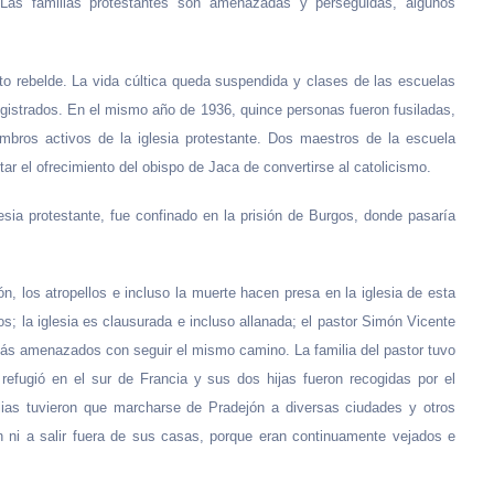
. Las familias protestantes son amenazadas y perseguidas, algunos
cito rebelde. La vida cúltica queda suspendida y clases de las escuelas
gistrados. En el mismo año de 1936, quince personas fueron fusiladas,
embros activos de la iglesia protestante. Dos maestros de la escuela
r el ofrecimiento del obispo de Jaca de convertirse al catolicismo.
ia protestante, fue confinado en la prisión de Burgos, donde pasaría
n, los atropellos e incluso la muerte hacen presa en la iglesia de esta
os; la iglesia es clausurada e incluso allanada; el pastor Simón Vicente
más amenazados con seguir el mismo camino. La familia del pastor tuvo
efugió en el sur de Francia y sus dos hijas fueron recogidas por el
ilias tuvieron que marcharse de Pradejón a diversas ciudades y otros
 ni a salir fuera de sus casas, porque eran continuamente vejados e