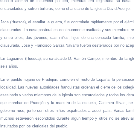
súbdito alemán de influencia política, mientras era registrada su casa
encarcelados y sufren torturas, como el anciano de la iglesia David Asenjo.
Jaca (Huesca), al estallar la guerra, fue controlada rápidamente por el ejér
clausuradas. La casa pastoral es continuamente asaltada y sus miembros re
y entre ellos, dos jóvenes, casi niños, hijos de una conocida familia, mi
clausurada, José y Francisco García Navarro fueron desterrados por no acepta
En Laguarres (Huesca), su ex-alcalde D. Ramón Campo, miembro de la igles
seis años.
En el pueblo riojano de Pradejón, como en el resto de España, la persecució
localidad. Las nuevas autoridades franquistas ordenan el cierre de los colegi
asesinado y varios miembros de la iglesia son encarcelados y todos los de
que marchar de Pradejón y la maestra de la escuela, Casimira Rivas, se r
gobierno ruso, junto con otros niños expatriados a aquel país. Varias fam
muchos estuvieron escondidos durante algún tiempo y otros no se atrevían
insultados por los clericales del pueblo.