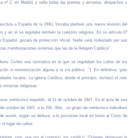
Alta nº 2, en Madrid, y sella todas las puertas y armarios, despachos y
se excluía a España de la ONU, forzaba plantear una nueva revisión del
s y en él se regulaba también la cuestión religiosa. En su artículo 6º
do Español, gozará de protección oficial. Nadie será molestado por sus
otras manifestaciones externas que las de la Religión Católica”
ores Civiles una normativa en la que se regulaban los cultos de los
ción ni exteriorización alguna a la vía pública…”). En definitiva, gran
idades locales. La iglesia Católica, desde el principio, rechazó el más
s minorías religiosas.
e unos veinticinco requetés, el 11 de octubre de 1947. En el acta de esa
 de octubre de 1947, a la 20h, 30m., un grupo de veinticinco individuos
e asistir, según se deduce, a la procesión local en honor al Cristo de
y el lugar de cultos.
alante, sino, que por el contrario, los justificó: “Quienes destruyen la