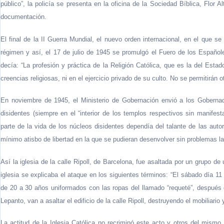
público”, la policía se presenta en la oficina de la Sociedad Bíblica, Flor 
documentación.
El final de la II Guerra Mundial, el nuevo orden internacional, en el que 
régimen y así, el 17 de julio de 1945 se promulgó el Fuero de los Españole
decía: “La profesión y práctica de la Religión Católica, que es la del Esta
creencias religiosas, ni en el ejercicio privado de su culto. No se permitirán 
En noviembre de 1945, el Ministerio de Gobernación envió a los Gobernad
disidentes (siempre en el “interior de los templos respectivos sin manifesta
parte de la vida de los núcleos disidentes dependía del talante de las autor
mínimo atisbo de libertad en la que se pudieran desenvolver sin problemas la
Así la iglesia de la calle Ripoll, de Barcelona, fue asaltada por un grupo d
iglesia se explicaba el ataque en los siguientes términos: “El sábado día 11
de 20 a 30 años uniformados con las ropas del llamado “requeté”, después d
Lepanto, van a asaltar el edificio de la calle Ripoll, destruyendo el mobiliario 
La actitud de la Iglesia Católica no recriminó este acto y otros del mismo t