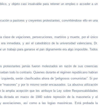
blico, y objeto casi insalvable para retener un empleo o acceder a un
cución a pastores y creyentes protestantes, convirtiéndose ello en una
oda clase de vejaciones, persecuciones, martirios y muerte, por el único
era inmediata, y así el catedrático de la universidad valenciana, Dr.
r un trabajo para ganarse el pan dignamente era algo imposible. Todos
 los protestantes jamás fueron molestados en razón de sus creencias
rueban todo lo contrario. Quienes durante el régimen republicano habían
izquierda, serán clasificados ahora de “peligrosos comunistas”. Si por
 de “masones” y por lo mismo serán encausados. La abusiva utilización
e la amplia acepción que les atribuye la Ley sobre Responsabilidades
da dictada en marzo de 1940 sobre represión de la masonería y el
s y asociaciones, así como a las logias masónicas. Está probada la