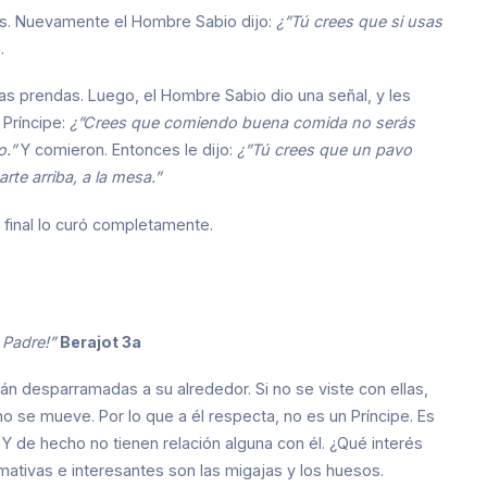
es. Nuevamente el Hombre Sabio dijo:
¿”Tú crees que si usas
.
las prendas. Luego, el Hombre Sabio dio una señal, y les
 Príncipe:
¿”Crees que comiendo buena comida no serás
o.”
Y comieron. Entonces le dijo:
¿”Tú crees que un pavo
te arriba, a la mesa.”
 final lo curó completamente.
 Padre!”
Berajot 3a
tán desparramadas a su alrededor. Si no se viste con ellas,
no se mueve. Por lo que a él respecta, no es un Príncipe. Es
 Y de hecho no tienen relación alguna con él. ¿Qué interés
mativas e interesantes son las migajas y los huesos.