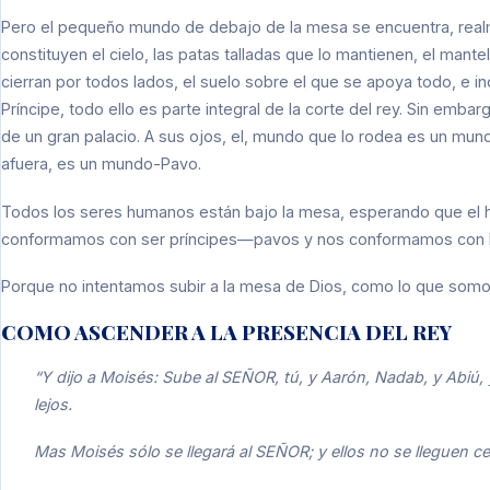
Pero el pequeño mundo de debajo de la mesa se encuentra, realme
constituyen el cielo, las patas talladas que lo mantienen, el mant
cierran por todos lados, el suelo sobre el que se apoya todo, e i
Príncipe, todo ello es parte integral de la corte del rey. Sin embarg
de un gran palacio. A sus ojos, el, mundo que lo rodea es un mun
afuera, es un mundo-Pavo.
Todos los seres humanos están bajo la mesa, esperando que el 
conformamos con ser príncipes—pavos y nos conformamos con l
Porque no intentamos subir a la mesa de Dios, como lo que somo
COMO ASCENDER A LA PRESENCIA DEL REY
“Y dijo a Moisés: Sube al SEÑOR, tú, y Aarón, Nadab, y Abiú, y
lejos.
Mas Moisés sólo se llegará al SEÑOR; y ellos no se lleguen cer