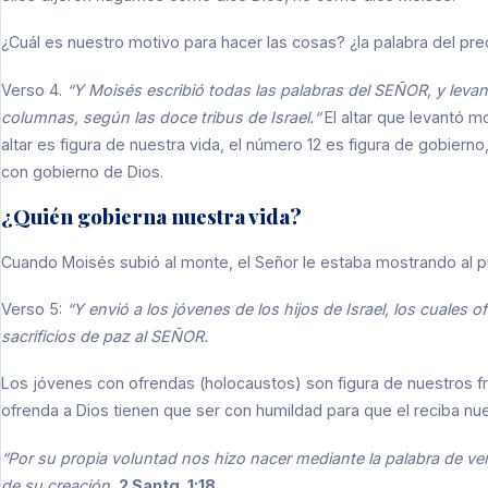
¿Cuál es nuestro motivo para hacer las cosas? ¿la palabra del predi
Verso 4.
“Y Moisés escribió todas las palabras del SEÑOR, y levan
columnas, según las doce tribus de Israel.“
El altar que levantó m
altar es figura de nuestra vida, el número 12 es figura de gobie
con gobierno de Dios.
¿Quién gobierna nuestra vida?
Cuando Moisés subió al monte, el Señor le estaba mostrando al pu
Verso 5:
“Y envió a los jóvenes de los hijos de Israel, los cuales
sacrificios de paz al SEÑOR.
Los jóvenes con ofrendas (holocaustos) son figura de nuestros f
ofrenda a Dios tienen que ser con humildad para que el reciba nue
“Por su propia voluntad nos hizo nacer mediante la palabra de v
de su creación.
2 Santg. 1:18