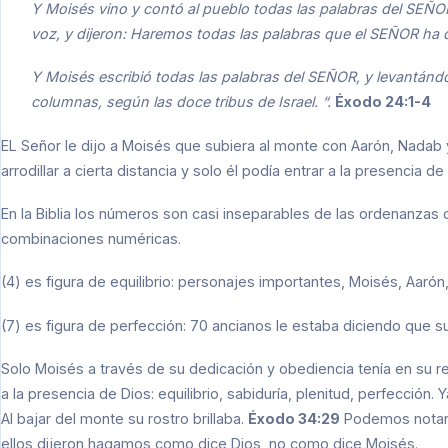
Y Moisés vino y contó al pueblo todas las palabras del SEÑO
voz, y dijeron: Haremos todas las palabras que el SEÑOR ha 
Y Moisés escribió todas las palabras del SEÑOR, y levantándo
columnas, según las doce tribus de Israel. “.
Éxodo 24:1-4
EL Señor le dijo a Moisés que subiera al monte con Aarón, Nadab 
arrodillar a cierta distancia y solo él podía entrar a la presencia de
En la Biblia los números son casi inseparables de las ordenanzas
combinaciones numéricas.
(4) es figura de equilibrio: personajes importantes, Moisés, Aarón
(7) es figura de perfección: 70 ancianos le estaba diciendo que su
Solo Moisés a través de su dedicación y obediencia tenía en su re
a la presencia de Dios: equilibrio, sabiduría, plenitud, perfección.
Al bajar del monte su rostro brillaba.
Éxodo 34:29
Podemos notar e
ellos dijeron hagamos como dice Dios, no como dice Moisés.