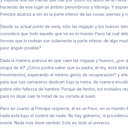
haciendo de ese lugar un ámbito penumbroso y lóbrego. Y espiand
Príncipe alcanza a ver es la parte inferior de las cosas: piernas y n
Desde su actual punto de vista, sólo las migajas y los huesos tie
considera que todo aquello que ve es el mundo-Pavo tal cual deb
formas que lo rodean son solamente la parte inferior de algo mu
peor ángulo posible?
Dada la manera azarosa en que caen las migajas y huesos, ¿por q
ocupa de él? ¿Cómo podría saber que su padre, el rey, está detr
movimientos, esperando el mínimo gesto de recuperación? y efec
para que sus camareros deslicen bajo la mesa, de manera encubier
pobre niño fallezca de hambre. Porque de hecho, los invitados r
para no dejar caer la mitad de su comida al suelo.
Pero en cuanto al Príncipe respecta, él es un Pavo, en un mundo-P
nada está bajo el control de nadie. No hay gobierno, ni providenci
existe. Nada más tiene sentido. Este es todo el universo.