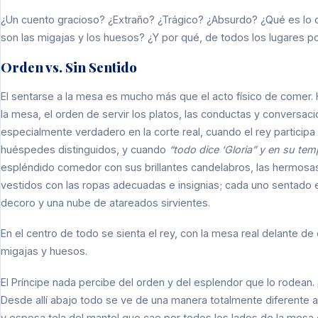
¿Un cuento gracioso? ¿Extraño? ¿Trágico? ¿Absurdo? ¿Qué es lo 
son las migajas y los huesos? ¿Y por qué, de todos los lugares p
Orden vs. Sin Sentido
El sentarse a la mesa es mucho más que el acto físico de comer. 
la mesa, el orden de servir los platos, las conductas y conversac
especialmente verdadero en la corte real, cuando el rey participa
huéspedes distinguidos, y cuando
“todo dice ‘Gloria” y en su tem
espléndido comedor con sus brillantes candelabros, las hermosas
vestidos con las ropas adecuadas e insignias; cada uno sentado en 
decoro y una nube de atareados sirvientes.
En el centro de todo se sienta el rey, con la mesa real delante de 
migajas y huesos.
El Príncipe nada percibe del orden y del esplendor que lo rodean
Desde allí abajo todo se ve de una manera totalmente diferente 
y espesa tela del mantel que cae por todos los lados de la mesa 