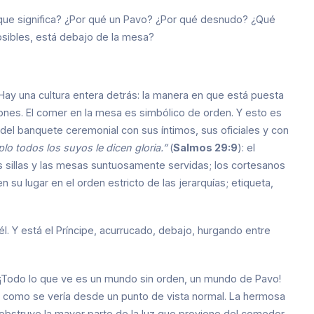
que significa? ¿Por qué un Pavo? ¿Por qué desnudo? ¿Qué
osibles, está debajo de la mesa?
Hay una cultura entera detrás: la manera en que está puesta
iones. El comer en la mesa es simbólico de orden. Y esto es
 del banquete ceremonial con sus íntimos, sus oficiales y con
plo todos los suyos le dicen gloria.”
(
Salmos 29:9
): el
 sillas y las mesas suntuosamente servidas; los cortesanos
su lugar en el orden estricto de las jerarquías; etiqueta,
él. Y está el Príncipe, acurrucado, debajo, hurgando entre
. ¡Todo lo que ve es un mundo sin orden, un mundo de Pavo!
a como se vería desde un punto de vista normal. La hermosa
obstruye la mayor parte de la luz que proviene del comedor,