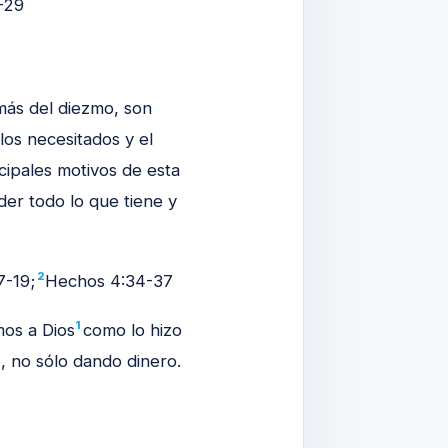
-29
más del diezmo, son
los necesitados y el
ncipales motivos de esta
er todo lo que tiene y
2
7-19;
Hechos 4:34-37
1
mos a Dios
como lo hizo
, no sólo dando dinero.