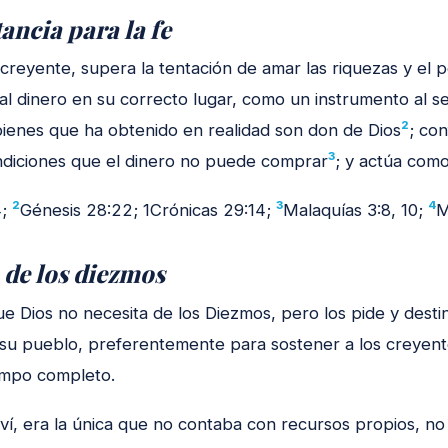
ancia para la fe
 creyente, supera la tentación de amar las riquezas y el 
 al dinero en su correcto lugar, como un instrumento al s
2
bienes que ha obtenido en realidad son don de Dios
; con
3
ndiciones que el dinero no puede comprar
; y actúa com
2
3
4
4;
Génesis 28:22; 1Crónicas 29:14;
Malaquías 3:8, 10;
M
 de los diezmos
e Dios no necesita de los Diezmos, pero los pide y destin
su pueblo, preferentemente para sostener a los creyent
iempo completo.
ví, era la única que no contaba con recursos propios, no 