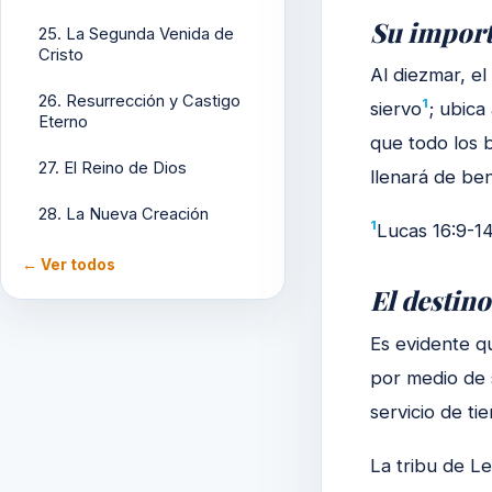
Su import
25. La Segunda Venida de
Cristo
Al diezmar, el
26. Resurrección y Castigo
1
siervo
; ubica
Eterno
que todo los 
27. El Reino de Dios
llenará de be
28. La Nueva Creación
1
Lucas 16:9-1
← Ver todos
El destino
Es evidente qu
por medio de 
servicio de t
La tribu de Le