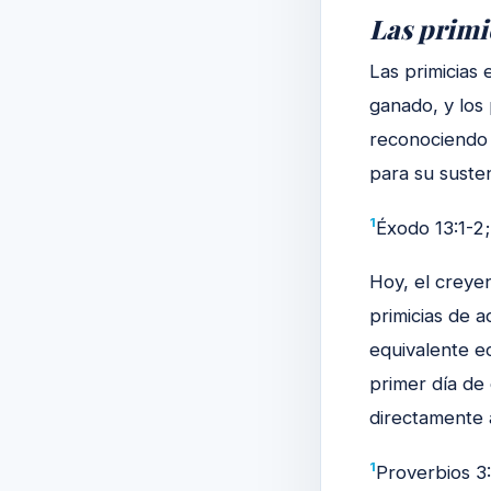
Las primi
Las primicias 
ganado, y los
reconociendo 
para su suste
1
Éxodo 13:1-2;
Hoy, el creye
primicias de a
equivalente e
primer día de 
directamente a
1
Proverbios 3