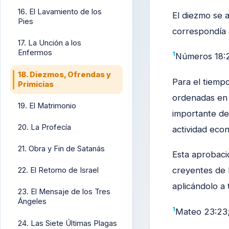
16. El Lavamiento de los
El diezmo se 
Pies
correspondía 
17. La Unción a los
Enfermos
1
Números 18:2
18. Diezmos, Ofrendas y
Para el tiemp
Primicias
ordenadas en 
19. El Matrimonio
importante de 
20. La Profecía
actividad eco
21. Obra y Fin de Satanás
Esta aprobaci
creyentes de 
22. El Retorno de Israel
aplicándolo a 
23. El Mensaje de los Tres
Ángeles
1
Mateo 23:23
24. Las Siete Últimas Plagas