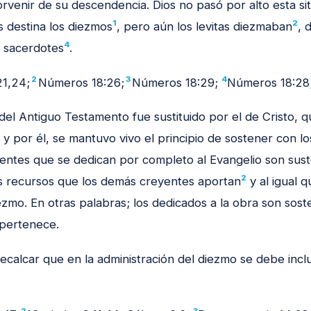
orvenir de su descendencia. Dios no pasó por alto esta si
1
2
s destina los diezmos
, pero aún los levitas diezmaban
, 
4
s sacerdotes
.
2
3
4
1,24;
Números 18:26;
Números 18:29;
Números 18:28
 del Antiguo Testamento fue sustituido por el de Cristo, 
, y por él, se mantuvo vivo el principio de sostener con l
yentes que se dedican por completo al Evangelio son sus
2
los recursos que los demás creyentes aportan
y al igual q
zmo. En otras palabras; los dedicados a la obra son sost
 pertenece.
ecalcar que en la administración del diezmo se debe inclui