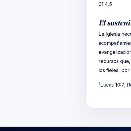
31:4,5
El sosten
La Iglesia nec
acompañamient
evangelización
recursos que,
los fieles, po
1
Lucas 10:7; R