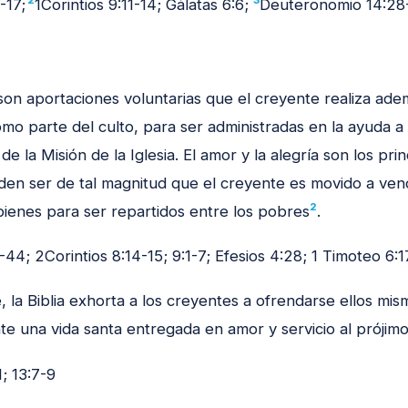
2
3
-17;
1Corintios 9:11-14; Gálatas 6:6;
Deuteronomio 14:28
son aportaciones voluntarias que el creyente realiza ade
o parte del culto, para ser administradas en la ayuda a 
de la Misión de la Iglesia. El amor y la alegría son los pri
en ser de tal magnitud que el creyente es movido a vend
2
bienes para ser repartidos entre los pobres
.
44; 2Corintios 8:14-15; 9:1-7; Efesios 4:28; 1 Timoteo 6:1
, la Biblia exhorta a los creyentes a ofrendarse ellos mis
te una vida santa entregada en amor y servicio al prójimo
; 13:7-9