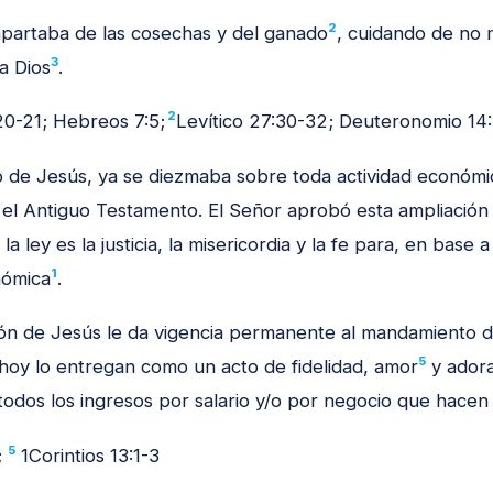
2
apartaba de las cosechas y del ganado
, cuidando de no 
3
a Dios
.
2
0-21; Hebreos 7:5;
Levítico 27:30-32; Deuteronomio 14
o de Jesús, ya se diezmaba sobre toda actividad económic
el Antiguo Testamento. El Señor aprobó esta ampliación
la ley es la justicia, la misericordia y la fe para, en base 
1
nómica
.
ón de Jesús le da vigencia permanente al mandamiento d
5
hoy lo entregan como un acto de fidelidad, amor
y adora
todos los ingresos por salario y/o por negocio que hacen 
5
;
1Corintios 13:1-3