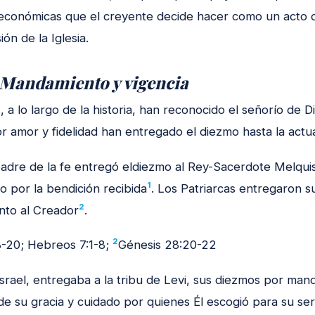
económicas que el creyente decide hacer como un acto d
ión de la Iglesia.
Mandamiento y vigencia
 a lo largo de la historia, han reconocido el señorío de D
r amor y fidelidad han entregado el diezmo hasta la actua
adre de la fe entregó eldiezmo al Rey-Sacerdote Melquis
1
o por la bendición recibida
. Los Patriarcas entregaron 
2
nto al Creador
.
2
8-20; Hebreos 7:1-8;
Génesis 28:20-22
Israel, entregaba a la tribu de Levi, sus diezmos por ma
e su gracia y cuidado por quienes Él escogió para su ser