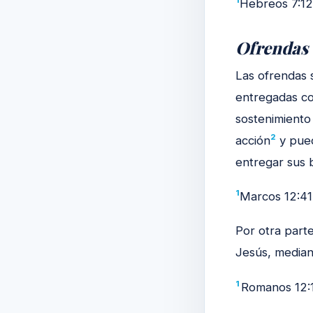
1
Hebreos 7:12
Ofrendas
Las ofrendas 
entregadas com
sostenimiento 
2
acción
y pued
entregar sus 
1
Marcos 12:41-
Por otra parte
Jesús, median
1
Romanos 12:1