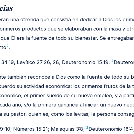
cias
eran una ofrenda que consistía en dedicar a Dios los prime
 primeros productos que se elaboraban con la masa y otr
que Él era la fuente de todo su bienestar. Se entregaban 
2
nto
.
2
 34:19; Levítico 27:26, 28; Deuteronomio 15:19;
Deuteron
nte también reconoce a Dios como la fuente de todo su bi
cuerdo su actividad económica: los primeros frutos de la t
conómico; el primer sueldo de su nuevo empleo, y a partir
cada año, y/o la primera ganancia al iniciar un nuevo neg
 su pastor, quien es, como los levitas, la persona consagr
2
:9-10; Números 15:21; Malaquías 3:8;
Deuteronomio 18:4;