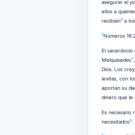
asegurar el p
ellos a quiene
3
recibían
a lo
1
Números 18:2
El sacerdocio
1
Melquisedec
Dios. Los cre
levitas, con 
aportan su die
dinero que le
Es necesario r
3
necesitados
.