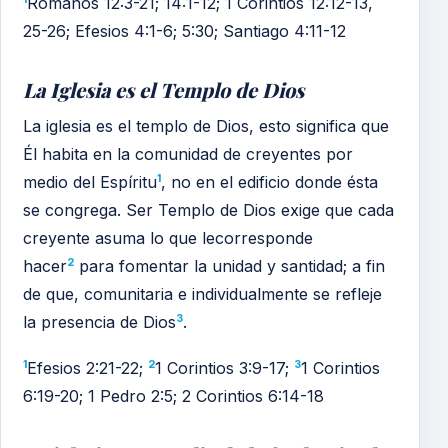
Romanos 12:3-21; 14:1-12; 1 Corintios 12:12-13,
25-26; Efesios 4:1-6; 5:30; Santiago 4:11-12
28. La Nueva Creación
La Iglesia es el Templo de Dios
La iglesia es el templo de Dios, esto significa que
Él habita en la comunidad de creyentes por
1
medio del Espíritu
, no en el edificio donde ésta
se congrega. Ser Templo de Dios exige que cada
creyente asuma lo que lecorresponde
2
hacer
para fomentar la unidad y santidad; a fin
de que, comunitaria e individualmente se refleje
3
la presencia de Dios
.
1
2
3
Efesios 2:21-22;
1 Corintios 3:9-17;
1 Corintios
6:19-20; 1 Pedro 2:5; 2 Corintios 6:14-18