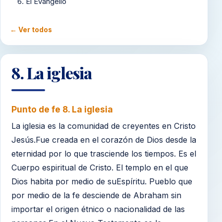
6. El Evangelio
7. El Creyente
← Ver todos
8. La iglesia
9. La Oración
8. La iglesia
10. Los Diez Mandamientos
11. El Sábado
Punto de fe 8. La iglesia
La iglesia es la comunidad de creyentes en Cristo
12. La Ley de la Alimentación y la Santidad
Jesús.Fue creada en el corazón de Dios desde la
13. Las Buenas Obras
eternidad por lo que trasciende los tiempos. Es el
Cuerpo espiritual de Cristo. El templo en el que
14. La Paz de Dios
Dios habita por medio de suEspíritu. Pueblo que
15. La Cena del Señor
por medio de la fe desciende de Abraham sin
importar el origen étnico o nacionalidad de las
16. El Lavamiento de los Pies