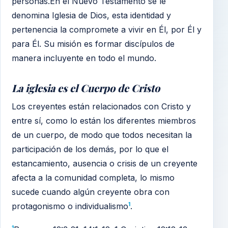
personas.En el Nuevo Testamento se le
17. La Unción a los Enfermos
denomina Iglesia de Dios, esta identidad y
pertenencia la compromete a vivir en Él, por Él y
18. Diezmos, Ofrendas y Primicias
para Él. Su misión es formar discípulos de
19. El Matrimonio
manera incluyente en todo el mundo.
20. La Profecía
La iglesia es el Cuerpo de Cristo
21. Obra y Fin de Satanás
Los creyentes están relacionados con Cristo y
22. El Retorno de Israel
entre sí, como lo están los diferentes miembros
de un cuerpo, de modo que todos necesitan la
23. El Mensaje de los Tres Ángeles
participación de los demás, por lo que el
24. Las Siete Últimas Plagas
estancamiento, ausencia o crisis de un creyente
afecta a la comunidad completa, lo mismo
25. La Segunda Venida de Cristo
sucede cuando algún creyente obra con
26. Resurrección y Castigo Eterno
1
protagonismo o individualismo
.
27. El Reino de Dios
1