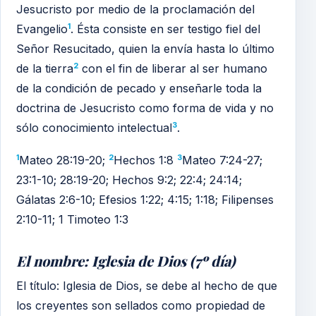
Jesucristo por medio de la proclamación del
1
Evangelio
. Ésta consiste en ser testigo fiel del
Señor Resucitado, quien la envía hasta lo último
2
de la tierra
con el fin de liberar al ser humano
de la condición de pecado y enseñarle toda la
doctrina de Jesucristo como forma de vida y no
3
sólo conocimiento intelectual
.
1
2
3
Mateo 28:19-20;
Hechos 1:8
Mateo 7:24-27;
23:1-10; 28:19-20; Hechos 9:2; 22:4; 24:14;
Gálatas 2:6-10; Efesios 1:22; 4:15; 1:18; Filipenses
2:10-11; 1 Timoteo 1:3
El nombre: Iglesia de Dios (7º día)
El título: Iglesia de Dios, se debe al hecho de que
los creyentes son sellados como propiedad de